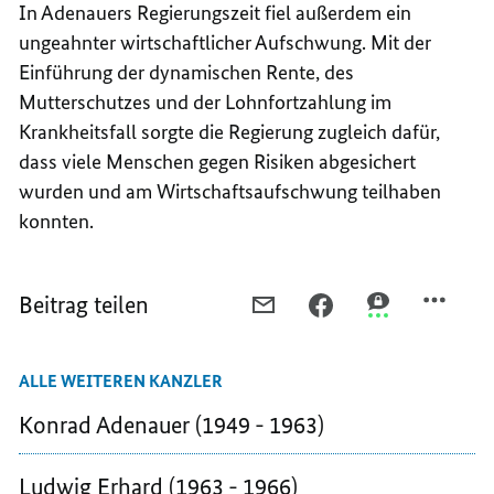
In Adenauers Regierungszeit fiel außerdem ein
ungeahnter wirtschaftlicher Aufschwung. Mit der
Einführung der dynamischen Rente, des
Mutterschutzes und der Lohnfortzahlung im
Krankheitsfall sorgte die Regierung zugleich dafür,
dass viele Menschen gegen Risiken abgesichert
wurden und am Wirtschaftsaufschwung teilhaben
konnten.
Beitrag teilen
PER
PER
PER
E-
FACEBOOK
THREEMA
MAIL
TEILEN,
TEILEN,
ALLE WEITEREN KANZLER
TEILEN,
KONRAD
KONRAD
KONRAD
ADENAUER
ADENAUER
Konrad Adenauer (1949 - 1963)
ADENAUER
(1949
(1949
(1949
-
-
Ludwig Erhard (1963 - 1966)
-
1963)
1963)