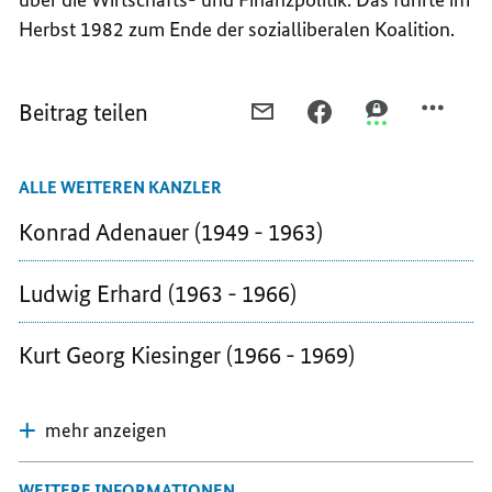
Herbst 1982 zum Ende der sozialliberalen Koalition.
Beitrag teilen
PER
PER
PER
E-
FACEBOOK
THREEMA
MAIL
TEILEN,
TEILEN,
ALLE WEITEREN KANZLER
TEILEN,
HELMUT
HELMUT
HELMUT
SCHMIDT
SCHMIDT
Konrad Adenauer (1949 - 1963)
SCHMIDT
(1974
(1974
(1974
-
-
Ludwig Erhard (1963 - 1966)
-
1982)
1982)
1982)
Kurt Georg Kiesinger (1966 - 1969)
mehr anzeigen
WEITERE INFORMATIONEN