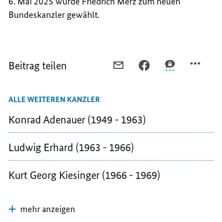
6. Mai 2025 wurde Friedrich Merz zum neuen
Bundeskanzler gewählt.
Beitrag teilen
PER
PER
PER
E-
FACEBOOK
THREEMA
MAIL
TEILEN,
TEILEN,
ALLE WEITEREN KANZLER
TEILEN,
OLAF
OLAF
OLAF
SCHOLZ
SCHOLZ
Konrad Adenauer (1949 - 1963)
SCHOLZ
(2021
(2021
(2021
–
–
Ludwig Erhard (1963 - 1966)
–
2025)
2025)
2025)
Kurt Georg Kiesinger (1966 - 1969)
mehr anzeigen