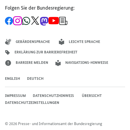
Account
Kanal
Kanal
des
des
des
Folgen Sie der Bundesregierung:
Bundeskanzlers
Bundeskanzlers
Bundeskanzlers
Zur
Zum
Zum
Zum
Zum
Zum
Newsletter-
Facebook-
Instagram-
WhatsApp-
X-
Mastodon-
YouTube-
Anmeldung
Seite
Account
Kanal
Kanal
Kanal
Kanal
der
der
der
der
des
der
der
Bundesregierung
Bundesregierung
Bundesregierung
Bundesregierung
Regierungssprechers
Bundesregierung
Bundesregierung
GEBÄRDENSPRACHE
LEICHTE SPRACHE
ERKLÄRUNG ZUR BARRIEREFREIHEIT
BARRIERE MELDEN
NAVIGATIONS-HINWEISE
ENGLISH
DEUTSCH
IMPRESSUM
DATENSCHUTZHINWEIS ​​​​​​
ÜBERSICHT
DATENSCHUTZEINSTELLUNGEN
© 2026 Presse- und Informationsamt der Bundesregierung