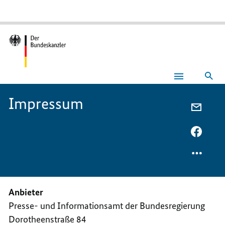
Suc
Impressum
Impressum
PER
E-
MAIL
PER
TEILEN
FACEB
IMPRE
TEILEN
IMPRE
Anbieter
Presse- und Informationsamt der Bundesregierung
Dorotheenstraße 84