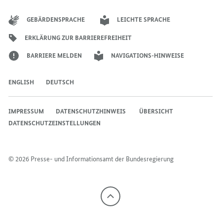
der
der
der
des
der
der
Bundesregierung
Bundesregierung
Bundesregierung
Bundesregierung
Regierungssprechers
Bundesregierung
Bundesregierung
GEBÄRDENSPRACHE
LEICHTE SPRACHE
ERKLÄRUNG ZUR BARRIEREFREIHEIT
BARRIERE MELDEN
NAVIGATIONS-HINWEISE
ENGLISH
DEUTSCH
IMPRESSUM
DATENSCHUTZHINWEIS ​​​​​​
ÜBERSICHT
DATENSCHUTZEINSTELLUNGEN
© 2026 Presse- und Informationsamt der Bundesregierung
Nach
oben