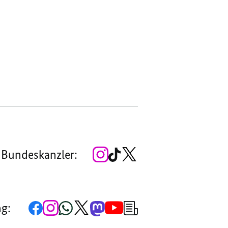
Zum
Zum
Zum
 Bundeskanzler:
Instagram-
TikTok-
X-
Account
Kanal
Kanal
des
des
des
Bundeskanzlers
Bundeskanzlers
Bundeskanzlers
Zur
Zum
Zum
Zum
Zum
Zum
Newsletter-
ng:
Facebook-
Instagram-
WhatsApp-
X-
Mastodon-
YouTube-
Anmeldung
Seite
Account
Kanal
Kanal
Kanal
Kanal
der