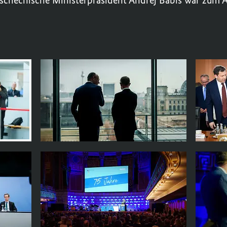
tschechische Ministerpräsident Andrej
Babiš
war zum A