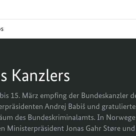
os
s Kanzlers
bis 15. März empfing der Bundeskanzler d
erpräsidenten Andrej
Babiš
und gratulierte
läum des Bundeskriminalamts. In Norwegen 
n Ministerpräsident Jonas
Gahr Støre
und 