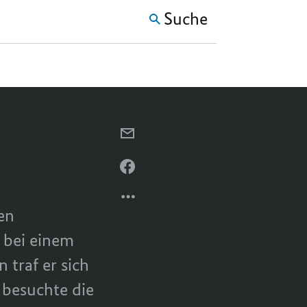
Suche
PER
E-
MAIL
PER
TEILEN,
FACEBOOK
WOCHE
TEILEN,
en
DES
WOCHE
KANZLERS
DES
 bei einem
KANZLERS
traf er sich
besuchte die