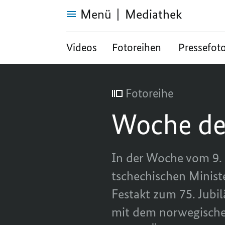
Menü
Mediathek
Woche
des
Videos
Fotoreihen
Pressefot
Kanzlers
Fotoreihe
Woche de
In der Woche vom 9. 
tschechischen Minist
Festakt zum 75. Jubi
mit dem norwegische