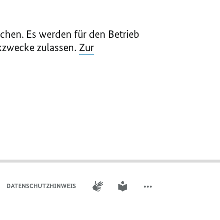
chen. Es werden für den Betrieb
ikzwecke zulassen.
Zur
GEBÄRDENSPRACHE
LEICHTE SPRACHE
DATENSCHUTZHINWEIS ​​​​​​
WEITERE ELEMENTE DER 