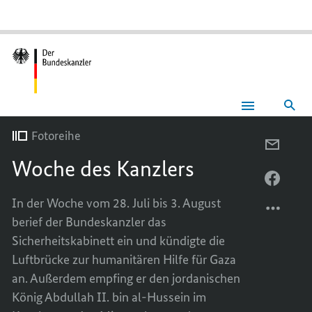
Suc
Woche
des
Fotoreihe
Kanzlers
PER
Woche des Kanzlers
E-
MAIL
PER
TEILEN
FACEB
In der Woche vom 28. Juli bis 3. August
WOCH
TEILEN
berief der Bundeskanzler das
DES
WOCH
Sicherheitskabinett ein und kündigte die
KANZL
DES
Luftbrücke zur humanitären Hilfe für Gaza
KANZL
an. Außerdem empfing er den jordanischen
König Abdullah II. bin al-Hussein im