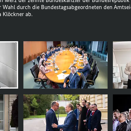
rich Merz der zehnte Bundeskanzler der Bundesrepublik
er Wahl durch die Bundestagsabgeordneten den Amtsei
a Klöckner ab.