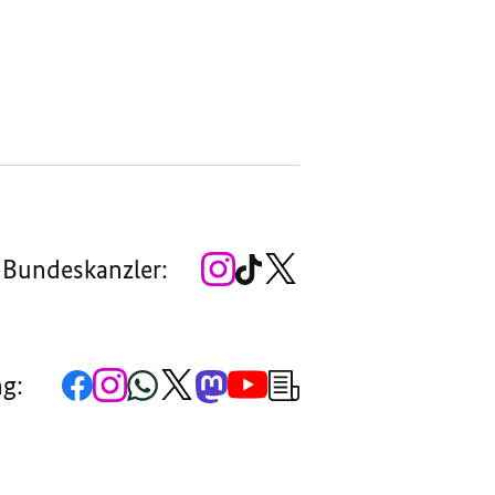
Zum
Zum
Zum
 Bundeskanzler:
Instagram-
TikTok-
X-
Account
Kanal
Kanal
des
des
des
Bundeskanzlers
Bundeskanzlers
Bundeskanzlers
Zur
Zum
Zum
Zum
Zum
Zum
Newsletter-
ng:
Facebook-
Instagram-
WhatsApp-
X-
Mastodon-
YouTube-
Anmeldung
Seite
Account
Kanal
Kanal
Kanal
Kanal
der
der
der
der
des
der
der
Bundesregierung
Bundesregierung
Bundesregierung
Bundesregierung
Regierungssprechers
Bundesregierung
Bundesregierung