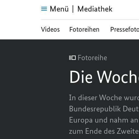
Menü
Mediathek
Die
Woche
Videos
Fotoreihen
Pressefot
des
Kanzlers
Fotoreihe
Die Woche
In dieser Woche wurd
Bundesrepublik Deuts
Europa und nahm an 
zum Ende des Zweiten