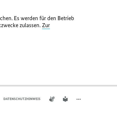
chen. Es werden für den Betrieb
ikzwecke zulassen.
Zur
GEBÄRDENSPRACHE
LEICHTE SPRACHE
DATENSCHUTZHINWEIS ​​​​​​
WEITERE ELEMENTE DER 