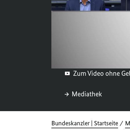
Großbritannien eine w
Europas von zentraler
Ausschnitt der Regie
Mittwoch, 9. Juli 2025
Zum Video ohne Ge
Mediathek
Bundeskanzler | Startseite
M