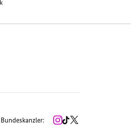
ik
Zum
Zum
Zum
 Bundeskanzler:
Instagram-
TikTok-
X-
Account
Kanal
Kanal