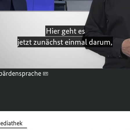
ichtige Rolle, „
weil dieses Land für die Si
 strategischer Bedeutung ist”. Sehen Sie h
rungsbefragung des Kanzlers.
bärdensprache
ediathek