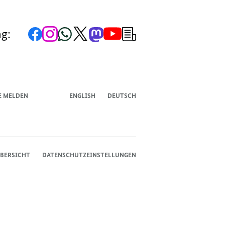
des
des
des
Bundeskanzlers
Bundeskanzlers
Bundeskanzlers
Zur
Zum
Zum
Zum
Zum
Zum
Newsletter-
ng:
Facebook-
Instagram-
WhatsApp-
X-
Mastodon-
YouTube-
Anmeldung
Seite
Account
Kanal
Kanal
Kanal
Kanal
der
der
der
der
des
der
der
Bundesregierung
Bundesregierung
Bundesregierung
Bundesregierung
Regierungssprechers
Bundesregierung
Bundesregierung
E MELDEN
ENGLISH
DEUTSCH
BERSICHT
DATENSCHUTZEINSTELLUNGEN