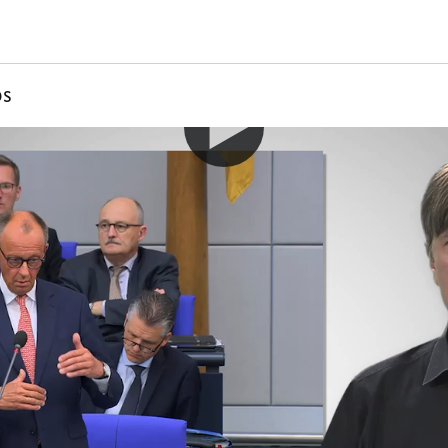
os
che
zler Friedrich Merz
sbefragung zur
spolitik
tik stehe derzeit viel auf dem Spiel. Dabei 