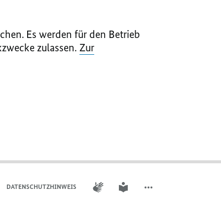
chen. Es werden für den Betrieb
ikzwecke zulassen.
Zur
GEBÄRDENSPRACHE
LEICHTE SPRACHE
DATENSCHUTZHINWEIS ​​​​​​
WEITERE ELEMENTE DER 