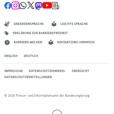
Zur
Zum
Zum
Zum
Zum
Zum
Newsletter-
Facebook-
Instagram-
WhatsApp-
X-
Mastodon-
YouTube-
Anmeldung
Seite
Account
Kanal
Kanal
Kanal
Kanal
der
der
der
der
des
der
der
Bundesregierung
Bundesregierung
Bundesregierung
Bundesregierung
Regierungssprechers
Bundesregierung
Bundesregierung
GEBÄRDENSPRACHE
LEICHTE SPRACHE
ERKLÄRUNG ZUR BARRIEREFREIHEIT
BARRIERE MELDEN
NAVIGATIONS-HINWEISE
ENGLISH
DEUTSCH
IMPRESSUM
DATENSCHUTZHINWEIS ​​​​​​
ÜBERSICHT
DATENSCHUTZEINSTELLUNGEN
© 2026 Presse- und Informationsamt der Bundesregierung
Nach