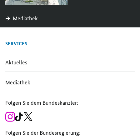
Mediathek
SERVICES
Aktuelles
Mediathek
Folgen Sie dem Bundeskanzler:
Zum
Zum
Zum
Instagram-
TikTok-
X-
Account
Kanal
Kanal
des
des
des
Folgen Sie der Bundesregierung:
Bundeskanzlers
Bundeskanzlers
Bundeskanzlers