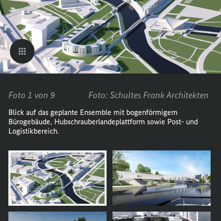
Foto 1 von 9
Foto: Schultes Frank Architekten
Blick auf das geplante Ensemble mit bogenförmigem
Bürogebäude, Hubschrauberlandeplattform sowie Post- und
Logistikbereich.
öffnet
Bild
im
Karussell