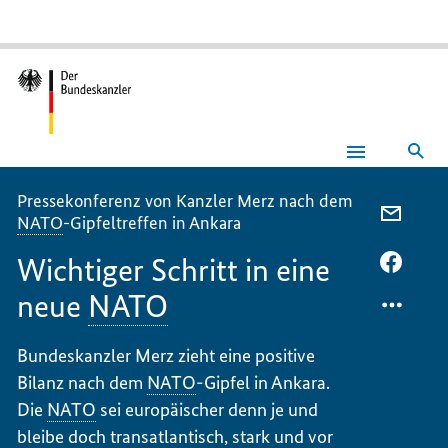
Suc
Wichtiger
Schritt
in
Pressekonferenz von Kanzler Merz nach dem
eine
PER
NATO
-Gipfeltreffen in Ankara
neue
E-
NATO
Wichtiger Schritt in eine
MAIL
PER
TEILEN
FACEB
neue
NATO
WICHT
TEILEN
SCHRI
WICHT
Bundeskanzler Merz zieht eine positive
IN
SCHRI
Bilanz nach dem
NATO
-
Gipfel in Ankara.
EINE
IN
NEUE
EINE
Die
NATO
sei europäischer denn je und
NATO
NEUE
bleibe doch transatlantisch, stark und vor