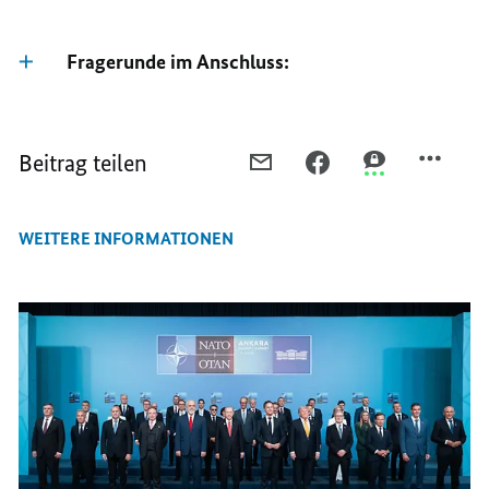
Fragerunde im Anschluss:
Beitrag teilen
PER
PER
PER
E-
FACEBOOK
THREEMA
MAIL
TEILEN,
TEILEN,
WEITERE INFORMATIONEN
TEILEN,
WICHTIGER
WICHTIGER
WICHTIGER
SCHRITT
SCHRITT
SCHRITT
IN
IN
IN
EINE
EINE
EINE
NEUE
NEUE
NEUE
NATO
NATO
NATO