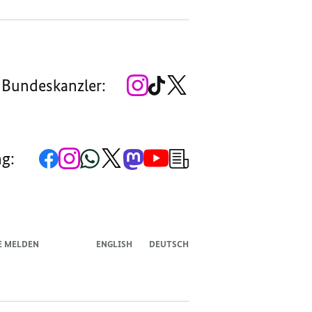
Zum
Zum
Zum
 Bundeskanzler:
Instagram-
TikTok-
X-
Account
Kanal
Kanal
des
des
des
Bundeskanzlers
Bundeskanzlers
Bundeskanzlers
Zur
Zum
Zum
Zum
Zum
Zum
Newsletter-
ng:
Facebook-
Instagram-
WhatsApp-
X-
Mastodon-
YouTube-
Anmeldung
Seite
Account
Kanal
Kanal
Kanal
Kanal
der
der
der
der
des
der
der
Bundesregierung
Bundesregierung
Bundesregierung
Bundesregierung
Regierungssprechers
Bundesregierung
Bundesregierung
E MELDEN
ENGLISH
DEUTSCH