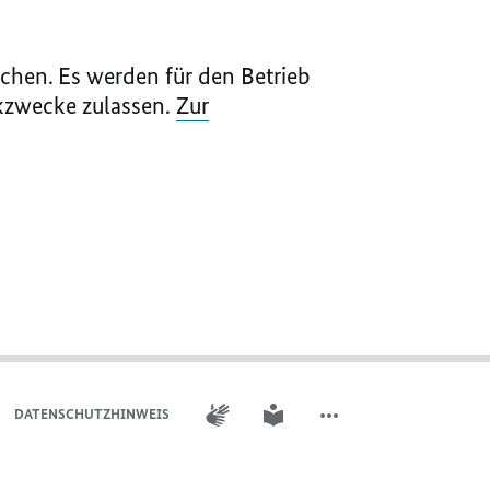
chen. Es werden für den Betrieb
ikzwecke zulassen.
Zur
GEBÄRDENSPRACHE
LEICHTE SPRACHE
DATENSCHUTZHINWEIS ​​​​​​
WEITERE ELEMENTE DER 