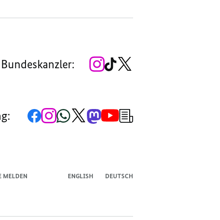
Zum
Zum
Zum
 Bundeskanzler:
Instagram-
TikTok-
X-
Account
Kanal
Kanal
des
des
des
Bundeskanzlers
Bundeskanzlers
Bundeskanzlers
Zur
Zum
Zum
Zum
Zum
Zum
Newsletter-
ng:
Facebook-
Instagram-
WhatsApp-
X-
Mastodon-
YouTube-
Anmeldung
Seite
Account
Kanal
Kanal
Kanal
Kanal
der
der
der
der
des
der
der
Bundesregierung
Bundesregierung
Bundesregierung
Bundesregierung
Regierungssprechers
Bundesregierung
Bundesregierung
E MELDEN
ENGLISH
DEUTSCH