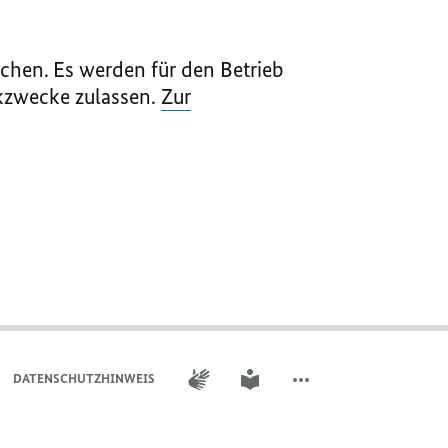
chen. Es werden für den Betrieb
ikzwecke zulassen.
Zur
GEBÄRDENSPRACHE
LEICHTE SPRACHE
DATENSCHUTZHINWEIS ​​​​​​
WEITERE ELEMENTE DER 