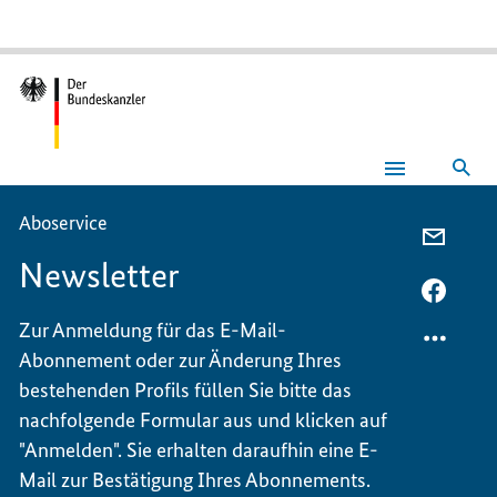
Suc
Newsletter
Aboservice
PER
Newsletter
E-
MAIL
PER
TEILEN
FACEB
Zur Anmeldung für das E-Mail-
NEWSL
TEILEN
Abonnement oder zur Änderung Ihres
NEWSL
bestehenden Profils füllen Sie bitte das
nachfolgende Formular aus und klicken auf
"Anmelden". Sie erhalten daraufhin eine E-
Mail zur Bestätigung Ihres Abonnements.