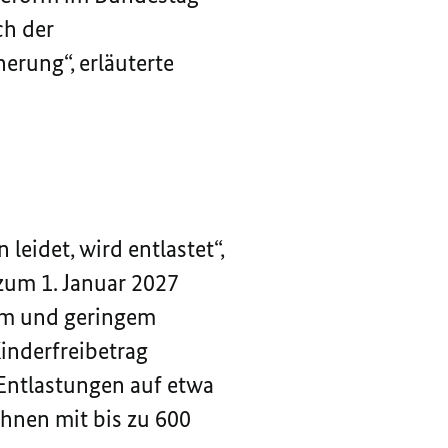
ch der
erung“, erläuterte
eidet, wird entlastet“,
 zum 1. Januar 2027
em und geringem
inderfreibetrag
Entlastungen auf etwa
chnen mit bis zu 600