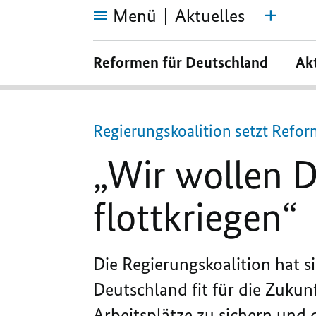
Menü
Aktuelles
„Wir
wollen
Reformen für Deutschland
Ak
Deutschland
wieder
flottkriegen“
Regierungskoalition setzt Refor
„Wir wollen 
flottkriegen“
Die Regierungskoalition hat s
Deutschland fit für die Zuku
Arbeitsplätze zu sichern und