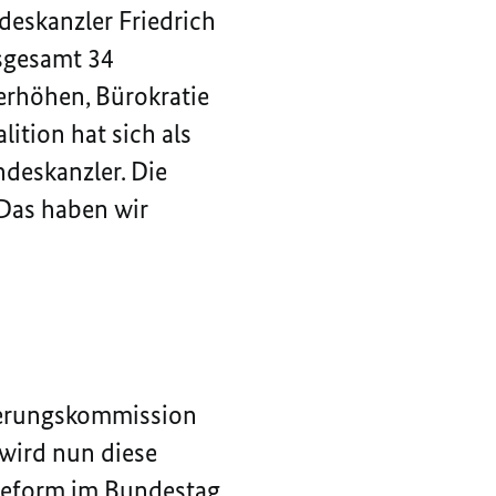
deskanzler Friedrich
sgesamt 34
erhöhen, Bürokratie
ition hat sich als
deskanzler. Die
„Das haben wir
icherungskommission
wird nun diese
nreform im Bundestag