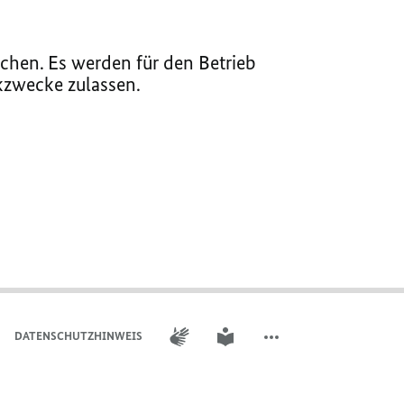
chen. Es werden für den Betrieb
ikzwecke zulassen.
GEBÄRDENSPRACHE
LEICHTE SPRACHE
DATENSCHUTZHINWEIS
WEITERE ELEMENTE DER 