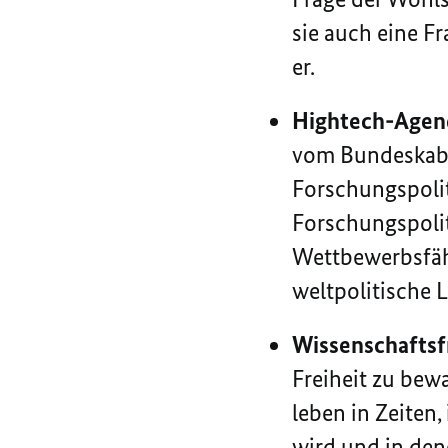
sie auch eine Fr
er.
Hightech-Agen
vom Bundeskabi
Forschungspolit
Forschungspolit
Wettbewerbsfähi
weltpolitische 
Wissenschaftsf
Freiheit zu bew
leben in Zeiten,
wird
und in den