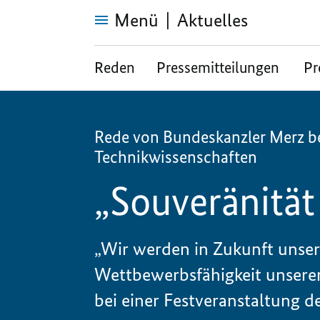
Menü
Aktuelles
„Souveränität
durch
Reden
Pressemitteilungen
Pr
Innovation
sichern“
Rede von Bundeskanzler Merz be
Technikwissenschaften
„Souveränität
„Wir werden in Zukunft unser
Wettbewerbsfähigkeit unserer
bei einer Festveranstaltung 