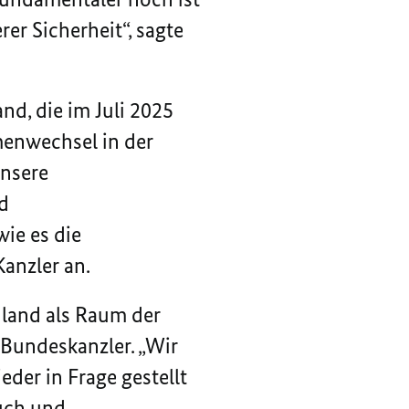
er Sicherheit“, sagte
d, die im Juli 2025
menwechsel in der
unsere
d
ie es die
Kanzler an.
hland als Raum der
 Bundeskanzler. „Wir
eder in Frage gestellt
auch und