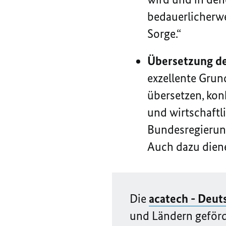
bedauerlicherwei
Sorge.
“
Übersetzung d
exzellente Gru
übersetzen, kon
und wirtschaftl
Bundesregierung
Auch dazu dien
Die
acatech - Deut
und Ländern geförde