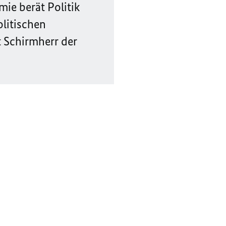
ie berät Politik
litischen
t Schirmherr der