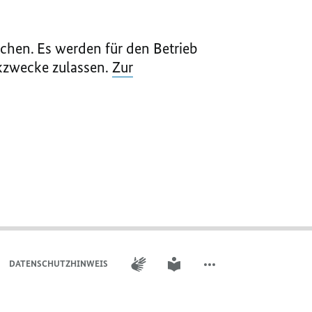
chen. Es werden für den Betrieb
ikzwecke zulassen.
Zur
GEBÄRDENSPRACHE
LEICHTE SPRACHE
DATENSCHUTZHINWEIS ​​​​​​
WEITERE ELEMENTE DER 