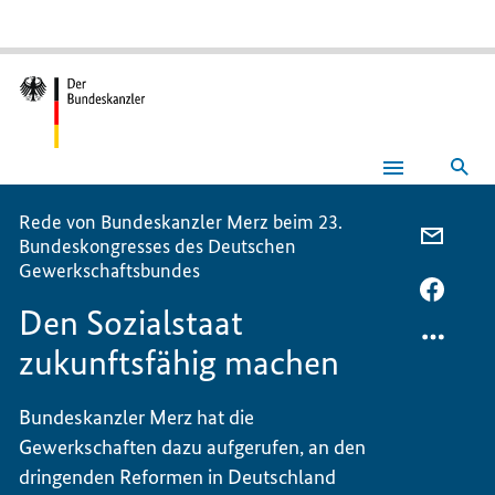
Suc
Den
Sozialstaat
zukunftsfähig
Rede von Bundeskanzler Merz beim 23.
machen
PER
Bundeskongresses des Deutschen
E-
Gewerkschaftsbundes
MAIL
PER
Den Sozialstaat
TEILEN
FACEB
DEN
TEILEN
zukunftsfähig machen
SOZIA
DEN
ZUKUN
SOZIA
Bundeskanzler Merz hat die
MACH
ZUKUN
Gewerkschaften dazu aufgerufen, an den
MACH
dringenden Reformen in Deutschland