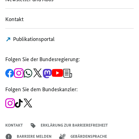
Kontakt
Publikationsportal
Folgen Sie der Bundesregierung:
Zur
Zum
Zum
Zum
Zum
Zum
Newsletter-
Facebook-
Instagram-
WhatsApp-
X-
Mastodon-
YouTube-
Anmeldung
Seite
Account
Kanal
Kanal
Kanal
Kanal
der
der
der
der
des
der
der
Bundesregierung
Folgen Sie dem Bundeskanzler:
Bundesregierung
Bundesregierung
Bundesregierung
Regierungssprechers
Bundesregierung
Bundesregierung
Zum
Zum
Zum
Instagram-
TikTok-
X-
Account
Kanal
Kanal
des
des
des
Bundeskanzlers
Bundeskanzlers
Bundeskanzlers
KONTAKT
ERKLÄRUNG ZUR BARRIEREFREIHEIT
BARRIERE MELDEN
GEBÄRDENSPRACHE