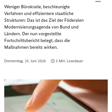
DIGIT
SCHNE
Weniger Bürokratie, beschleunigte
UND
DIGIT
Verfahren und effizientere staatliche
HANDL
UND
Strukturen: Das ist das Ziel der Föderalen
STAAT
HANDL
Modernisierungsagenda von Bund und
STAAT
Ländern. Der nun vorgestellte
Fortschrittsbericht belegt, dass die
Maßnahmen bereits wirken.
Donnerstag, 25. Juni 2026
5 Min. Lesedauer