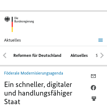
Aktuelles
Ein
schneller,
digitaler
Reformen für Deutschland
Aktuelles
Schwe
und
handlungsfähiger
Staat
Föderale Modernisierungsagenda
PER
Ein schneller, digitaler
E-
MAIL
PER
und handlungsfähiger
TEILEN
FACEB
Staat
EIN
TEILEN
SCHNE
EIN