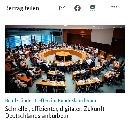
Beitrag teilen
PER
PER
PER
E-
FACEBOOK
THREEMA
MAIL
TEILEN,
TEILEN,
TEILEN,
EIN
EIN
EIN
SCHNELLER,
SCHNELLER,
SCHNELLER,
DIGITALER
DIGITALER
DIGITALER
UND
UND
UND
HANDLUNGSFÄHIGER
HANDLUNGSFÄHIG
HANDLUNGSFÄHIGER
STAAT
STAAT
STAAT
Bund-Länder Treffen im Bundeskanzleramt
Schneller, effizienter, digitaler: Zukunft
Deutschlands ankurbeln