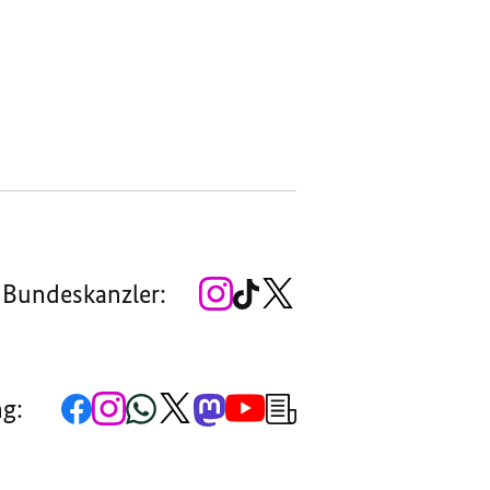
Zum
Zum
Zum
 Bundeskanzler:
Instagram-
TikTok-
X-
Account
Kanal
Kanal
des
des
des
Bundeskanzlers
Bundeskanzlers
Bundeskanzlers
Zur
Zum
Zum
Zum
Zum
Zum
Newsletter-
ng:
Facebook-
Instagram-
WhatsApp-
X-
Mastodon-
YouTube-
Anmeldung
Seite
Account
Kanal
Kanal
Kanal
Kanal
der
der
der
der
des
der
der
Bundesregierung
Bundesregierung
Bundesregierung
Bundesregierung
Regierungssprechers
Bundesregierung
Bundesregierung