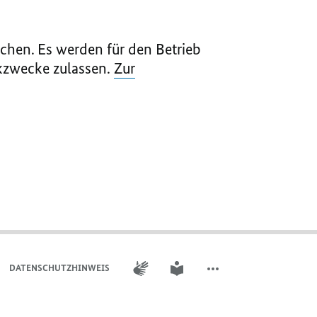
chen. Es werden für den Betrieb
ikzwecke zulassen.
Zur
GEBÄRDENSPRACHE
LEICHTE SPRACHE
DATENSCHUTZHINWEIS ​​​​​​
WEITERE ELEMENTE DER 