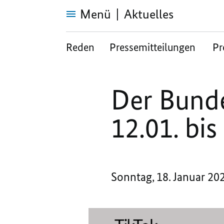
Menü
Aktuelles
Der
Bundeskanzler
Reden
Pressemitteilungen
Pr
auf
TikTok
vom
12.01.
bis
18.01.2026
Der Bunde
12.01. bis
Sonntag, 18. Januar 20