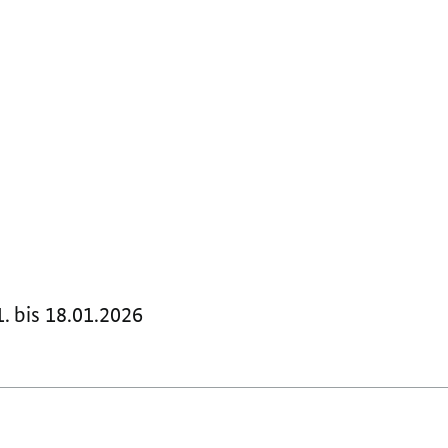
Foto 2 von 5
🇩🇪🤝🇮🇳 #Bu
. bis 18.01.2026