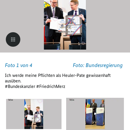
09.11.
BIS
09.11.
Foto 1 von 4
Foto: Bundesregierung
Ich werde meine Pflichten als Heuler-Pate gewissenhaft
ausüben.
#Bundeskanzler #FriedrichMerz
öffnet
Bild
im
Karussell