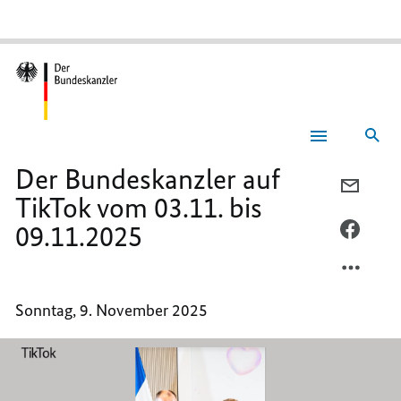
Suc
Der
Bundeskanzler
Der Bundeskanzler auf
auf
PER
TikTok
TikTok vom 03.11. bis
vom
E-
03.11.
09.11.2025
MAIL
PER
bis
09.11.2025
TEILEN
FACEB
DER
TEILEN
BUNDE
DER
Sonntag, 9. November 2025
AUF
BUNDE
TIKTO
AUF
VOM
TIKTO
03.11.
VOM
BIS
03.11.